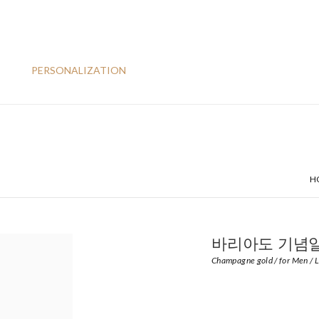
PERSONALIZATION
H
바리아도 기념일
Champagne gold / for Men / 