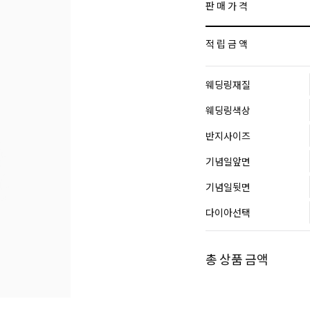
판 매 가 격
적 립 금 액
웨딩링재질
웨딩링색상
반지사이즈
기념일앞면
기념일뒷면
다이아선택
총 상품 금액