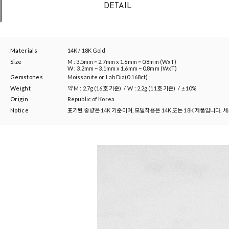
DETAIL
Materials
14K / 18K Gold
Size
M : 3.5mm ~ 2.7mm x 1.6mm ~ 0.8mm (WxT)
W : 3.2mm ~ 3.1mm x 1.6mm ~ 0.8mm (WxT)
Gemstones
Moissanite or Lab Dia(0.168ct)
Weight
약
M : 2.7g (16호 기준)
/
W : 2.2g (11호 기준)
/
±10%
Origin
Republic of Korea
Notice
표기된 중량은 14K 기준이며, 모델착용은 14K 또는 18K 제품입니다. 