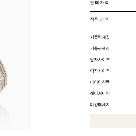
판 매 가 격
적 립 금 액
커플링재질
커플링색상
남자사이즈
여자사이즈
다이아선택
레이져마킹
마킹메세지