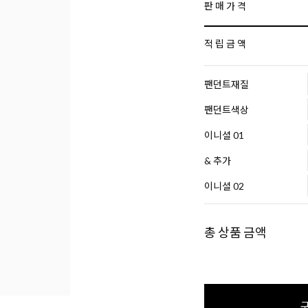
판 매 가 격
적 립 금 액
팬던트재질
팬던트색상
이니셜 01
& 추가
이니셜 02
총 상품 금액