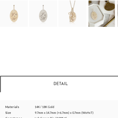
DETAIL
Materials
14K / 18K Gold
Size
9.7mm x 14.7mm (+6.7mm) x 0.7mm (WxHxT)