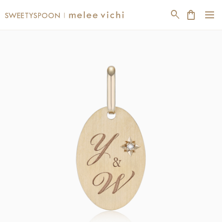
dehaze
search
shopping_bag