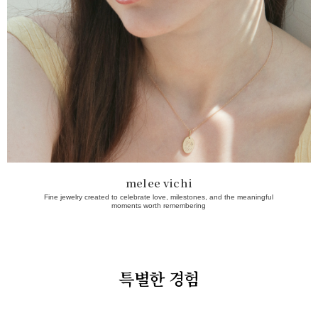
melee vichi
Fine jewelry created to celebrate love, milestones, and the meaningful
moments worth remembering
특별한 경험