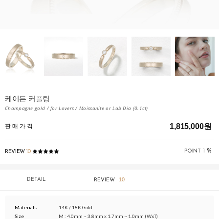
케이든 커플링
Champagne gold / for Lovers / Moissanite or Lab Dia (0.1ct)
1,815,000원
판 매 가 격
%
POINT
1
REVIEW
10
10
DETAIL
REVIEW
Materials
14K / 18K Gold
Size
M : 4.0mm ~ 3.8mm x 1.7mm ~ 1.0mm (WxT)