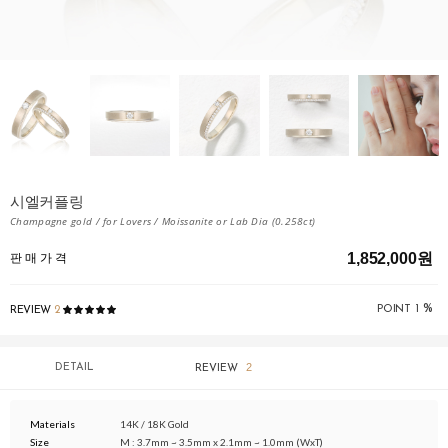
시엘커플링
Champagne gold / for Lovers / Moissanite or Lab Dia (0.258ct)
1,852,000원
판 매 가 격
%
POINT
1
REVIEW
2
2
DETAIL
REVIEW
Materials
14K / 18K Gold
Size
M : 3.7mm ~ 3.5mm x 2.1mm ~ 1.0mm (WxT)