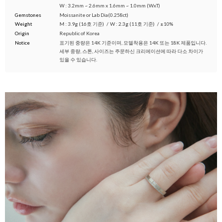
W : 3.2mm ~ 2.6mm x 1.6mm ~ 1.0mm (WxT)
Gemstones
Moissanite or Lab Dia(0.258ct)
Weight
M : 3.9g (16호 기준)
/
W : 2.3g (11호 기준)
/
±10%
Origin
Republic of Korea
Notice
표기된 중량은 14K 기준이며, 모델착용은 14K 또는 18K 제품입니다.
세부 중량, 스톤, 사이즈는 주문하신 크리에이션에 따라 다소 차이가
있을 수 있습니다.