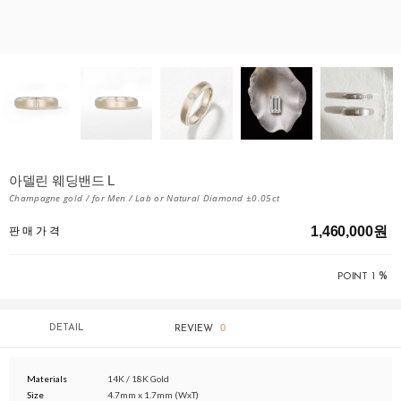
아델린 웨딩밴드 L
Champagne gold / for Men / Lab or Natural Diamond ±0.05ct
1,460,000원
판 매 가 격
%
POINT
1
0
DETAIL
REVIEW
Materials
14K / 18K Gold
Size
4.7mm x 1.7mm (WxT)