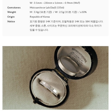
W : 3.1mm ~ 2.8mm x 1.6mm ~ 0.9mm (WxT)
Gemstones
Moissanite or Lab Dia(0.155ct)
Weight
M : 3.4g (16호 기준)
/
W : 2.5g (11호 기준)
/
±10%
Origin
Republic of Korea
Notice
표기된 중량은 14K 기준이며, 모델착용은 14K 또는 18K 제품입니다.
세부 중량, 스톤, 사이즈는 주문하신 크리에이션에 따라 다소 차이가
있을 수 있습니다.