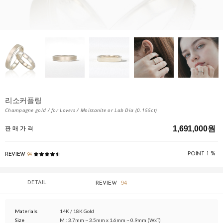
리소커플링
Champagne gold / for Lovers / Moissanite or Lab Dia (0.155ct)
1,691,000원
판 매 가 격
%
POINT
1
REVIEW
94
94
DETAIL
REVIEW
Materials
14K / 18K Gold
Size
M : 3.7mm ~ 3.5mm x 1.6mm ~ 0.9mm (WxT)