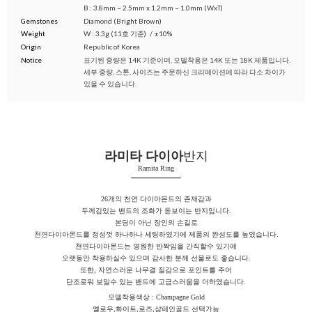
B : 3.8mm ~ 2.5mm x 1.2mm ~ 1.0mm (WxT)
Gemstones
Diamond (Bright Brown)
Weight
W : 3.3g (11호 기준)
/
±10%
Origin
Republic of Korea
Notice
표기된 중량은 14K 기준이며, 모델착용은 14K 또는 18K 제품입니다.
세부 중량, 스톤, 사이즈는 주문하신 크리에이션에 따라 다소 차이가
있을 수 있습니다.
라미타 다이아
반지
Ramita Ring
26개의 천연 다이아몬드의 존재감과
두께감있는 밴드의 조화가 돋보이는 반지입니다.
본딩이 아닌 장인의 손길로
천연다이아몬드를 정성껏 하나하나 세팅하였기에 제품의 완성도를 높였습니다.
쳔연다이아몬드는 영원한 반짝임을 간직할수 있기에
오랫동안 착용하실수 있으며 감사한 분께 선물로도 좋습니다.
또한, 자연스러운 나무결 질감으로 포인트를 주어
단조로워 보일수 있는 밴드에 고급스러움을 더하였습니다.
모델착용색상 :
Champagne Gold
옐로우,화이트,로즈,샴페인골드 선택가능