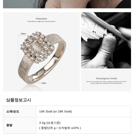
상품정보고시
소재/순도
14K Gold (or 18K Gold)
3.3g (11호기준)
중량
( 중량단위 g / 오차범위 ±10% )