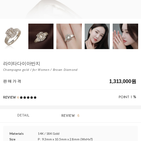
라미타다이아반지
Champagne gold / for Women / Brown Diamond
1,313,000원
판 매 가 격
%
POINT
1
REVIEW
6
6
DETAIL
REVIEW
Materials
14K / 18K Gold
Size
P : 9.3mm x 10.5mm x 2.8mm (WxHxT)