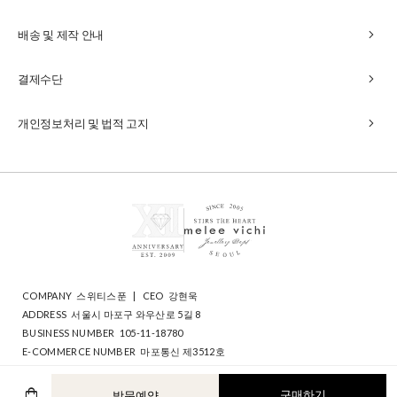
chevron_right
배송 및 제작 안내
chevron_right
결제수단
chevron_right
개인정보처리 및 법적 고지
COMPANY
스위티스푼
|
CEO
강현욱
ADDRESS
서울시 마포구 와우산로 5길 8
BUSINESS NUMBER
105-11-18780
E-COMMERCE NUMBER
마포통신 제3512호
PERSONAL INFO MANAGER
주미라
shopping_bag
COPYRIGHT 2026 SWEETYSPOON ALL RIGHTS RESERVED
방문예약
구매하기