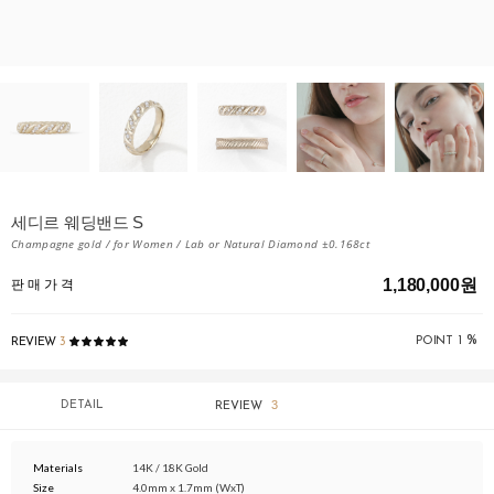
세디르 웨딩밴드 S
Champagne gold / for Women / Lab or Natural Diamond ±0.168ct
1,180,000원
판 매 가 격
%
POINT
1
REVIEW
3
3
DETAIL
REVIEW
Materials
14K / 18K Gold
Size
4.0mm x 1.7mm (WxT)