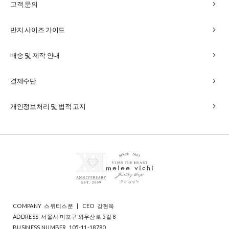
chevron_right
고객 문의
chevron_right
반지 사이즈 가이드
chevron_right
배송 및 제작 안내
chevron_right
결제수단
chevron_right
개인정보처리 및 법적 고지
COMPANY
스위티스푼
|
CEO
강현욱
ADDRESS
서울시 마포구 와우산로 5길 8
BUSINESS NUMBER
105-11-18780