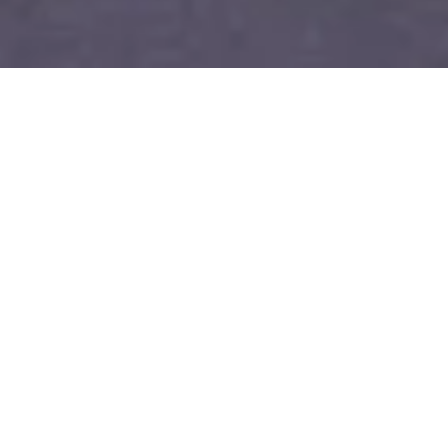
BRAND
카톡문의
부티크 둘러보기
스위티스푼과 멜리비치,
두 브랜드가 하나의 철학으로 이어집니다.
COUPLE & DAILY
2005년부터 스위티스푼은 사랑과 설렘이 오래도록 기억될 수